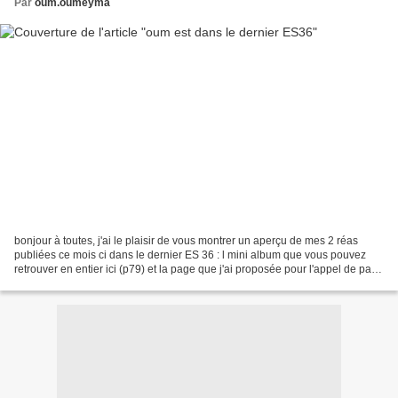
Par
oum.oumeyma
bonjour à toutes, j'ai le plaisir de vous montrer un aperçu de mes 2 réas
publiées ce mois ci dans le dernier ES 36 : l mini album que vous pouvez
retrouver en entier ici (p79) et la page que j'ai proposée pour l'appel de page
galerie multi-photos....(p80)...