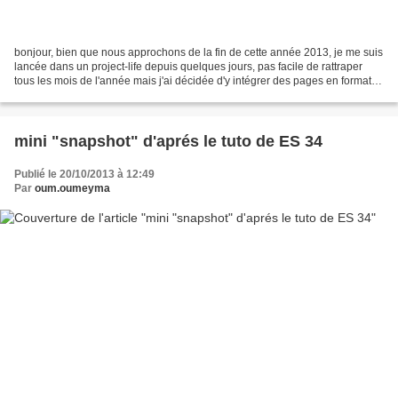
bonjour, bien que nous approchons de la fin de cette année 2013, je me suis
lancée dans un project-life depuis quelques jours, pas facile de rattraper
tous les mois de l'année mais j'ai décidée d'y intégrer des pages en format
A4 voici donc 2 pages pour...
mini "snapshot" d'aprés le tuto de ES 34
Publié le 20/10/2013 à 12:49
Par
oum.oumeyma