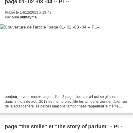
page 01- 02 -03 -04 -- PL--
Publié le 14/12/2013 à 19:48
Par
oum.oumeyma
bonjour, je vous montre aujourd'hui 3 pages formats a4 qui se glisseront
dans le mois de août 2013 de mon project life les tampons viennent bien sur
de la scraposhère les petites maisons tamponnées rappellent le thème
travaux de la maison ..... merci...
page "the smile" et "the story of parfum" - PL-