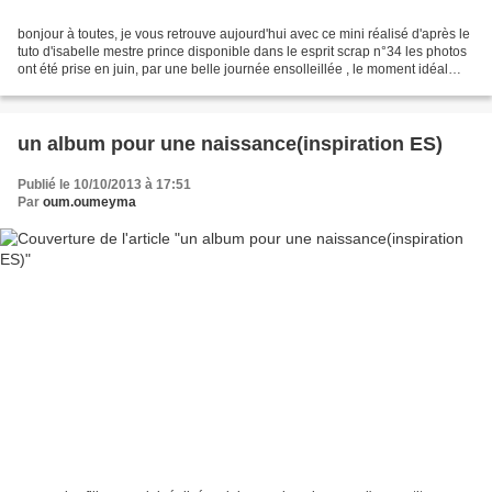
bonjour à toutes, je vous retrouve aujourd'hui avec ce mini réalisé d'après le
tuto d'isabelle mestre prince disponible dans le esprit scrap n°34 les photos
ont été prise en juin, par une belle journée ensolleillée , le moment idéal
pour envoyer les filles...
un album pour une naissance(inspiration ES)
Publié le 10/10/2013 à 17:51
Par
oum.oumeyma