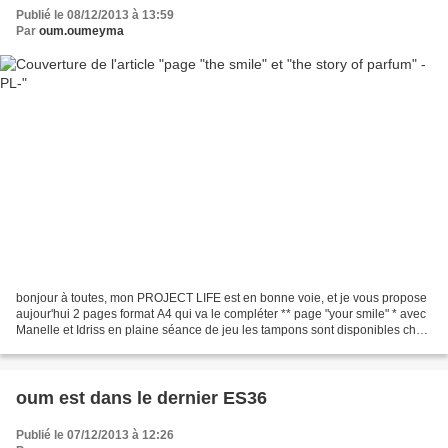
Publié le 08/12/2013 à 13:59
Par
oum.oumeyma
bonjour à toutes, mon PROJECT LIFE est en bonne voie, et je vous propose
aujour'hui 2 pages format A4 qui va le compléter ** page "your smile" * avec
Manelle et Idriss en plaine séance de jeu les tampons sont disponibles chez
scraposphère - your smile...
oum est dans le dernier ES36
Publié le 07/12/2013 à 12:26