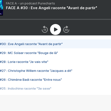
FACE A - un podcast Purecharts
FACE A #30 : Eve Angeli raconte "Avant de partir"
#30 : Eve Angeli raconte "Avant de partir"
#29 : MC Solaar raconte "Bouge de là"
28 : Lorie raconte "Je vais vite"
#27 : Christophe Willem raconte "Jacques a dit"
#26 : Chimène Badi raconte "Entre nous"
#25 : Indochine raconte "3e sexe"
#24 : Zaho raconte "C'est chelou"
#23 : Patrick Bruel raconte "Au café des délices"